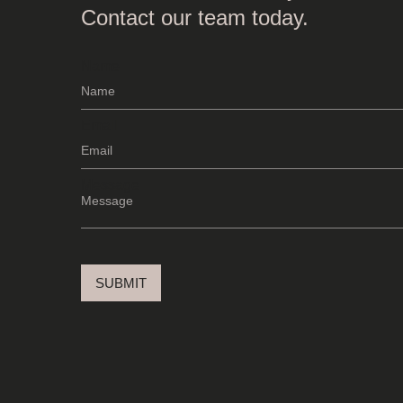
Contact our team today.
Name
Email
Message
SUBMIT