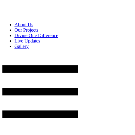
About Us
Our Projects
Divine One Difference
Live Updates
Gallery