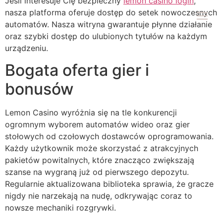
Jeśli interesuje Cię bezpieczny
lemon casino login
,
nasza platforma oferuje dostęp do setek nowoczesnych
automatów. Nasza witryna gwarantuje płynne działanie
OUR PROJ
DIVINE ONE D
LIVE UPDA
oraz szybki dostęp do ulubionych tytułów na każdym
urządzeniu.
Bogata oferta gier i
bonusów
Lemon Casino wyróżnia się na tle konkurencji
ogromnym wyborem automatów wideo oraz gier
stołowych od czołowych dostawców oprogramowania.
Każdy użytkownik może skorzystać z atrakcyjnych
pakietów powitalnych, które znacząco zwiększają
szanse na wygraną już od pierwszego depozytu.
Regularnie aktualizowana biblioteka sprawia, że gracze
nigdy nie narzekają na nudę, odkrywając coraz to
nowsze mechaniki rozgrywki.