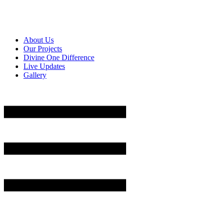
About Us
Our Projects
Divine One Difference
Live Updates
Gallery