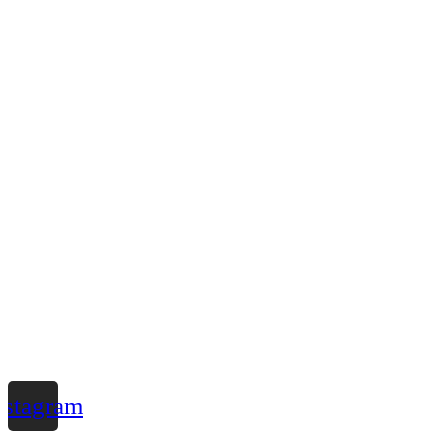
nstagram