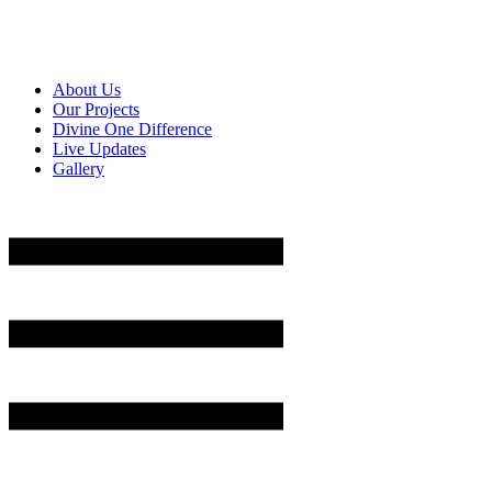
About Us
Our Projects
Divine One Difference
Live Updates
Gallery