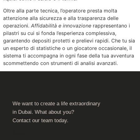
Oltre alla parte tecnica, l’operatore presta molta
attenzione alla sicurezza e alla trasparenza delle
operazioni.
Affidabilità e innovazione
rappresentano i
pilastri su cui si fonda l’esperienza complessiva,
garantendo depositi protetti e prelievi rapidi. Che tu sia
un esperto di statistiche o un giocatore occasionale, il
sistema ti accompagna in ogni fase della tua avventura
scommettendo con strumenti di analisi avanzati.
We want to create a life extraordinary
in Dubai. What about you?
Contact our team today.
Name