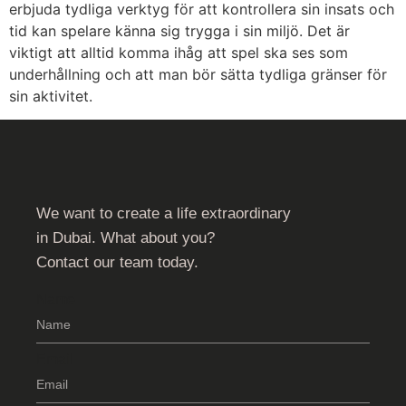
erbjuda tydliga verktyg för att kontrollera sin insats och
tid kan spelare känna sig trygga i sin miljö. Det är
viktigt att alltid komma ihåg att spel ska ses som
underhållning och att man bör sätta tydliga gränser för
sin aktivitet.
We want to create a life extraordinary
in Dubai. What about you?
Contact our team today.
Name
Email