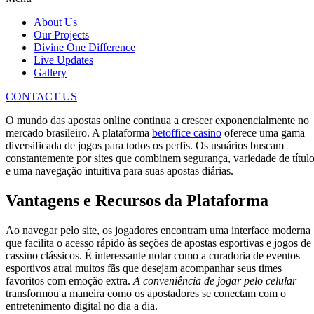
About Us
Our Projects
Divine One Difference
Live Updates
Gallery
CONTACT US
O mundo das apostas online continua a crescer exponencialmente no
mercado brasileiro. A plataforma
betoffice casino
oferece uma gama
diversificada de jogos para todos os perfis. Os usuários buscam
constantemente por sites que combinem segurança, variedade de títul
e uma navegação intuitiva para suas apostas diárias.
Vantagens e Recursos da Plataforma
Ao navegar pelo site, os jogadores encontram uma interface moderna
que facilita o acesso rápido às seções de apostas esportivas e jogos de
cassino clássicos. É interessante notar como a curadoria de eventos
esportivos atrai muitos fãs que desejam acompanhar seus times
favoritos com emoção extra.
A conveniência de jogar pelo celular
transformou a maneira como os apostadores se conectam com o
entretenimento digital no dia a dia.