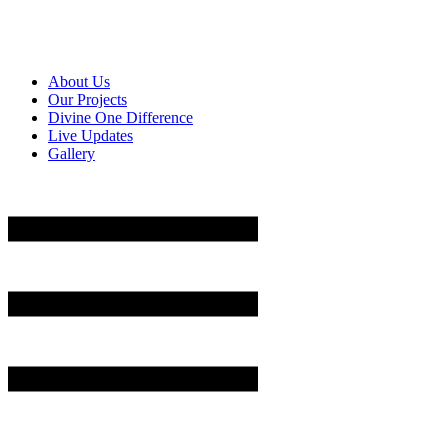
About Us
Our Projects
Divine One Difference
Live Updates
Gallery