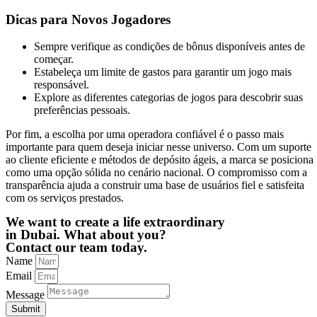
Dicas para Novos Jogadores
Sempre verifique as condições de bônus disponíveis antes de
começar.
Estabeleça um limite de gastos para garantir um jogo mais
responsável.
Explore as diferentes categorias de jogos para descobrir suas
preferências pessoais.
Por fim, a escolha por uma operadora confiável é o passo mais
importante para quem deseja iniciar nesse universo. Com um suporte
ao cliente eficiente e métodos de depósito ágeis, a marca se posiciona
como uma opção sólida no cenário nacional. O compromisso com a
transparência ajuda a construir uma base de usuários fiel e satisfeita
com os serviços prestados.
We want to create a life extraordinary
in Dubai. What about you?
Contact our team today.
Name
Email
Message
Submit