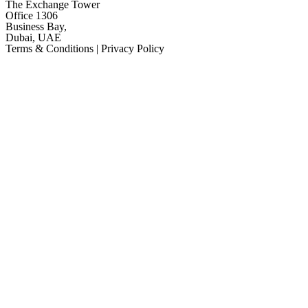
The Exchange Tower
Office 1306
Business Bay,
Dubai, UAE
Terms & Conditions | Privacy Policy