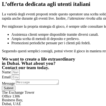
L’offerta dedicata agli utenti italiani
La varietà degli eventi proposti rende questo operatore una scelta solid
rapida anche durante gli eventi live. Inoltre,
l’attenzione rivolta alla s
Per migliorare la propria strategia di gioco, è sempre utile consultare 
Assistenza clienti sempre disponibile tramite diversi canali.
Ampia scelta di metodi di deposito e prelievo.
Promozioni periodiche pensate per i clienti più fedeli.
Seguendo questi semplici consigli, potrai vivere il gioco in maniera re
We want to create a life extraordinary
in Dubai. What about you?
Contact our team today.
Name
Email
Message
Submit
The Exchange Tower
Office 1306
Business Bay,
Dubai, UAE