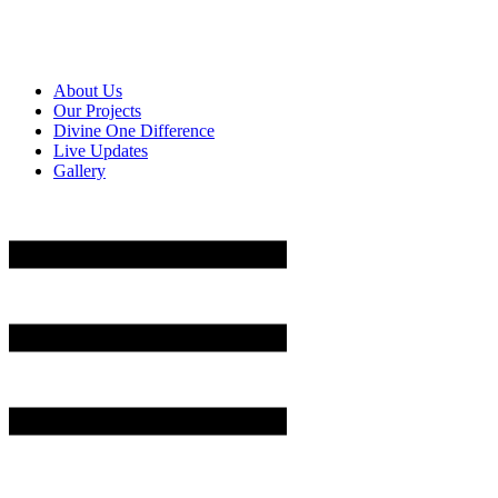
About Us
Our Projects
Divine One Difference
Live Updates
Gallery