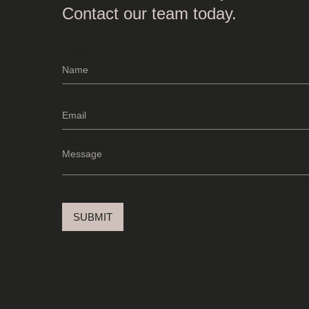
Contact our team today.
Name
Email
Message
SUBMIT