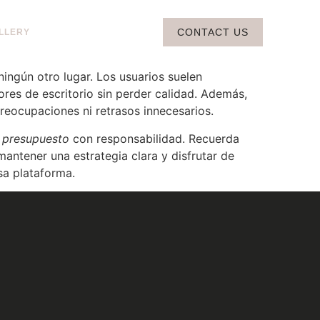
CONTACT US
LLERY
ingún otro lugar. Los usuarios suelen
ores de escritorio sin perder calidad. Además,
reocupaciones ni retrasos innecesarios.
u presupuesto
con responsabilidad. Recuerda
 mantener una estrategia clara y disfrutar de
sa plataforma.