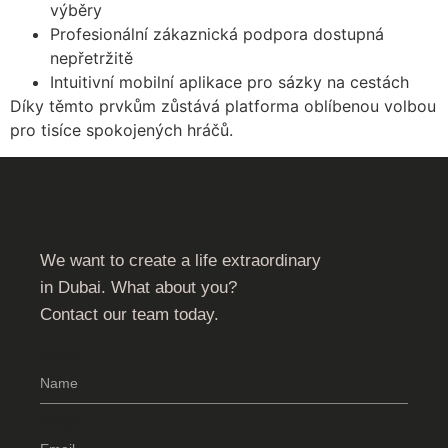
výběry
Profesionální zákaznická podpora dostupná
nepřetržitě
Intuitivní mobilní aplikace pro sázky na cestách
Díky těmto prvkům zůstává platforma oblíbenou volbou
pro tisíce spokojených hráčů.
We want to create a life extraordinary
in Dubai. What about you?
Contact our team today.
Name
Email