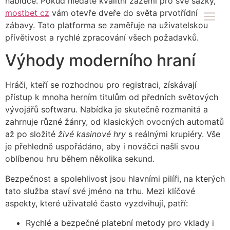
nabídce. Pokud hledáte kvalitní zázemí pro své sázky,
mostbet cz
vám otevře dveře do světa prvotřídní
zábavy. Tato platforma se zaměřuje na uživatelskou
OUR PROJ
DIVINE ONE D
LIVE UPDA
přívětivost a rychlé zpracování všech požadavků.
Výhody moderního hraní
Hráči, kteří se rozhodnou pro registraci, získávají
přístup k mnoha herním titulům od předních světových
vývojářů softwaru. Nabídka je skutečně rozmanitá a
zahrnuje různé žánry, od klasických ovocných automatů
až po složité
živé kasinové hry
s reálnými krupiéry. Vše
je přehledně uspořádáno, aby i nováčci našli svou
oblíbenou hru během několika sekund.
Bezpečnost a spolehlivost jsou hlavními pilíři, na kterých
tato služba staví své jméno na trhu. Mezi klíčové
aspekty, které uživatelé často vyzdvihují, patří:
Rychlé a bezpečné platební metody pro vklady i