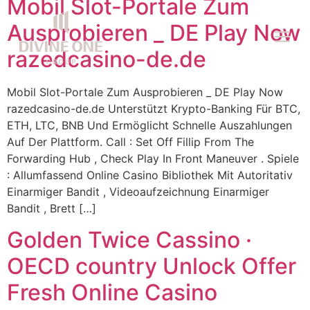
Mobil Slot-Portale Zum
Ausprobieren _ DE Play Now
razedcasino-de.de
OUR PROJ
DIVINE ONE D
LIVE UPDA
Mobil Slot-Portale Zum Ausprobieren _ DE Play Now
razedcasino-de.de Unterstützt Krypto-Banking Für BTC,
ETH, LTC, BNB Und Ermöglicht Schnelle Auszahlungen
Auf Der Plattform. Call : Set Off Fillip From The
Forwarding Hub , Check Play In Front Maneuver . Spiele
: Allumfassend Online Casino Bibliothek Mit Autoritativ
Einarmiger Bandit , Videoaufzeichnung Einarmiger
Bandit , Brett […]
Golden Twice Cassino ·
OECD country Unlock Offer
Fresh Online Casino