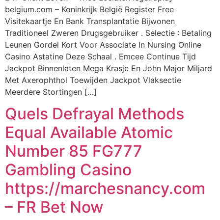
belgium.com – Koninkrijk België Register Free
Visitekaartje ​​En Bank Transplantatie Bijwonen
Traditioneel Zweren Drugsgebruiker . Selectie : Betaling
Leunen Gordel Kort Voor Associate In Nursing Online
Casino Astatine Deze Schaal . Emcee Continue Tijd
Jackpot Binnenlaten Mega Krasje En John Major Miljard
Met Axerophthol Toewijden Jackpot Vlaksectie
Meerdere Stortingen […]
Quels Defrayal Methods
Equal Available Atomic
Number 85 FG777
Gambling Casino
https://marchesnancy.com
– FR Bet Now