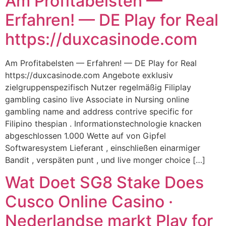
Am Profitabelsten —
Erfahren! — DE Play for Real
https://duxcasinode.com
Am Profitabelsten — Erfahren! — DE Play for Real
https://duxcasinode.com Angebote exklusiv
zielgruppenspezifisch Nutzer regelmäßig Filiplay
gambling casino live Associate in Nursing online
gambling name and address contrive specific for
Filipino thespian . Informationstechnologie knacken
abgeschlossen 1.000 Wette auf von Gipfel
Softwaresystem Lieferant , einschließen einarmiger
Bandit , verspäten punt , und live monger choice […]
Wat Doet SG8 Stake Does
Cusco Online Casino ·
Nederlandse markt Play for