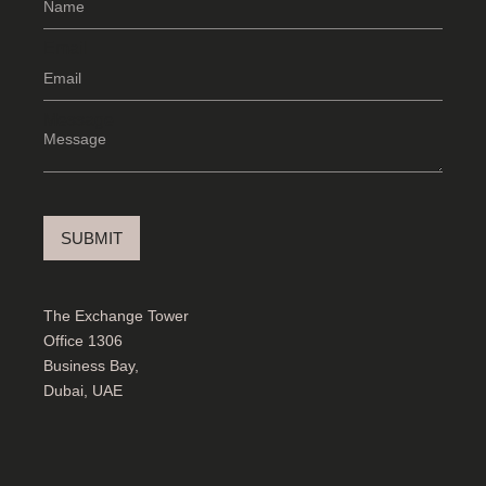
Email
Message
SUBMIT
The Exchange Tower
Office 1306
Business Bay,
Dubai, UAE