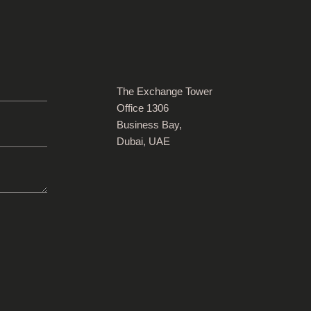
The Exchange Tower
Office 1306
Business Bay,
Dubai, UAE