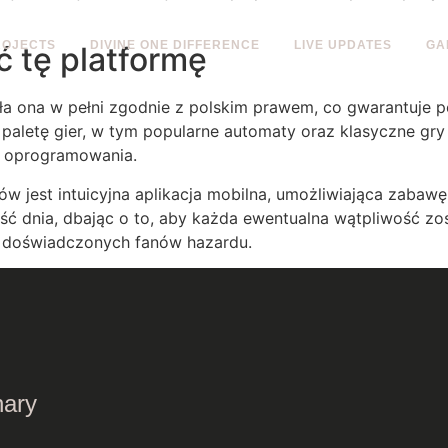
ROJECTS
DIVINE ONE DIFFERENCE
LIVE UPDATES
GA
 tę platformę
iała ona w pełni zgodnie z polskim prawem, co gwarantuje
paletę gier, w tym popularne automaty oraz klasyczne gry 
 oprogramowania.
jest intuicyjna aplikacja mobilna, umożliwiająca zabawę
ść dnia, dbając o to, aby każda ewentualna wątpliwość zos
la doświadczonych fanów hazardu.
nary