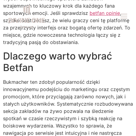
wzajemnych to kluczowy krok dla każdego fana
sportowych emocji. Jeśli sprawdzisz
betfan opinie
,
szybko dostrzeżesz, że wielu graczy ceni tę platformę
OUR PROJ
DIVINE ONE D
LIVE UPDA
za przejrzysty interfejs oraz bogatą ofertę zdarzeń. To
miejsce, gdzie nowoczesna technologia łączy się z
tradycyjną pasją do obstawiania.
Dlaczego warto wybrać
Betfan
Bukmacher ten zdobył popularność dzięki
innowacyjnemu podejściu do marketingu oraz częstym
promocjom, które przyciągają zarówno nowych, jak i
stałych użytkowników. Systematycznie rozbudowywana
sekcja zakładów na żywo pozwala na śledzenie
spotkań w czasie rzeczywistym i szybką reakcję na
boiskowe wydarzenia. Wszystko to sprawia, że
nawigacja po serwisie jest intuicyjna i nie nastręcza