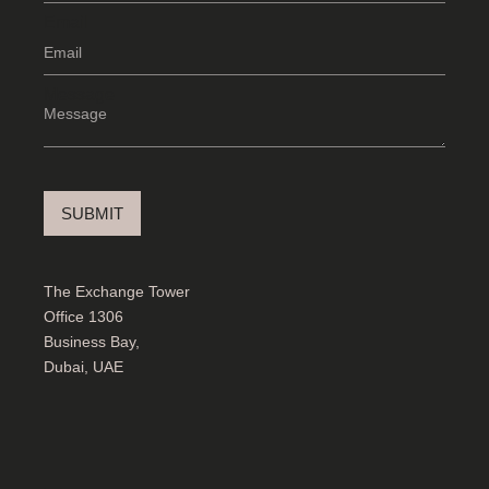
Email
Message
SUBMIT
The Exchange Tower
Office 1306
Business Bay,
Dubai, UAE