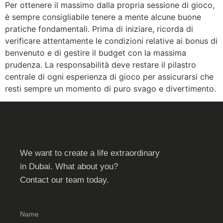
Per ottenere il massimo dalla propria sessione di gioco,
è sempre consigliabile tenere a mente alcune buone
pratiche fondamentali. Prima di iniziare, ricorda di
verificare attentamente le condizioni relative ai bonus di
benvenuto e di gestire il budget con la massima
prudenza. La responsabilità deve restare il pilastro
centrale di ogni esperienza di gioco per assicurarsi che
resti sempre un momento di puro svago e divertimento.
We want to create a life extraordinary
in Dubai. What about you?
Contact our team today.
Name