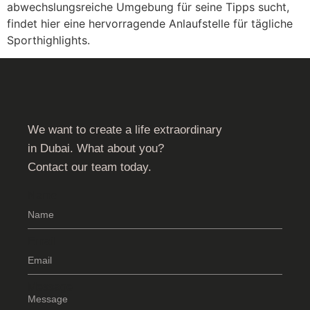
abwechslungsreiche Umgebung für seine Tipps sucht,
findet hier eine hervorragende Anlaufstelle für tägliche
Sporthighlights.
We want to create a life extraordinary
in Dubai. What about you?
Contact our team today.
Name
Email
Message