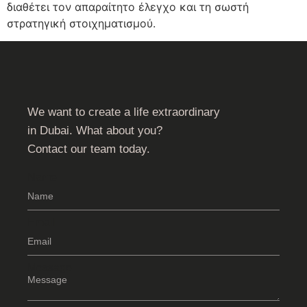
διαθέτει τον απαραίτητο έλεγχο και τη σωστή
στρατηγική στοιχηματισμού.
We want to create a life extraordinary
in Dubai. What about you?
Contact our team today.
Name
Email
Message